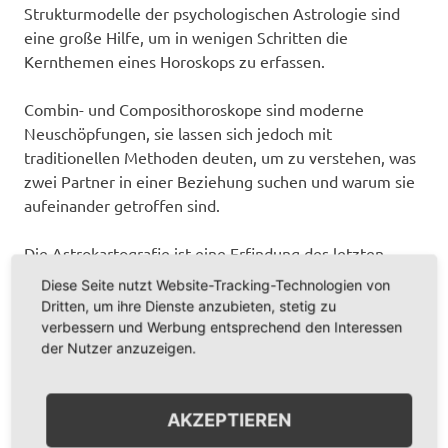
Strukturmodelle der psychologischen Astrologie sind
eine große Hilfe, um in wenigen Schritten die
Kernthemen eines Horoskops zu erfassen.
Combin- und Composithoroskope sind moderne
Neuschöpfungen, sie lassen sich jedoch mit
traditionellen Methoden deuten, um zu verstehen, was
zwei Partner in einer Beziehung suchen und warum sie
aufeinander getroffen sind.
Die Astrokartografie ist eine Erfindung des letzten
Jahrhunderts, die Standortastrologie hingegen eine der
Diese Seite nutzt Website-Tracking-Technologien von
ältesten Formen, um die Energie spezieller Orte zu
Dritten, um ihre Dienste anzubieten, stetig zu
verstehen. Im Zeitalter erhöhter Mobilität sind beide
verbessern und Werbung entsprechend den Interessen
Methoden gefragt und bereichern jedes
der Nutzer anzuzeigen.
Beratungsangebot.
AKZEPTIEREN
Drei Abende zur Astromedizin bieten eine kompakte
Einführung in diesen spannenden Bereich der