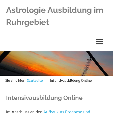
Zum
Astrologie Ausbildung im
Inhalt
springen
Ruhrgebiet
Astrologos
MENÜ
Sie sind hier:
Startseite
Intensivausbildung Online
Intensivausbildung Online
Im Anschluss an den
Aufbaukurs Prognose und